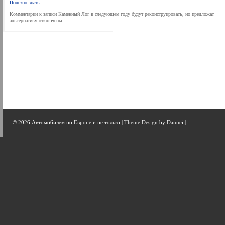
Полезно знать
Комментарии
к записи Каменный Лог в следующем году будут реконструировать, но предложат
альтернативу
отключены
© 2026 Автомобилем по Европе и не только |
Theme Design by
Dannci
|