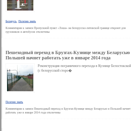
Беларусь
,
Полезно знать
Комментарии
к записи Пропускной пункт «Лоша» на белорусско-литовской границе откроют для
грузовиков и автобусов
отключены
Пешеходный переход в Брузгах-Кузнице между Беларусью
Польшей начнет работать уже в январе 2014 года
Реконструкция пограничного перехода в Кузнице Белостокской
(с белорусской сторо�
Полезно знать
Комментарии
к записи Пешеходный переход в Брузгах-Кузнице между Беларусью и Польшей начнет
работать уже в январе 2014 года
отключены