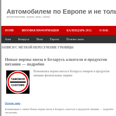
Автомобилем по Европе и не тол
автопутешествия, туризм, визы, советы
HOME
ВИЗОВАЯ ИНФОРМАЦИЯ
КАЛЕНДАРЬ 2012
О НАС
Азия
Беларусь
Визы
Европа
Полезно знать
ЗАПИСИ С МЕТКОЙ
ПЕРЕСЕЧЕНИЕ ГРАНИЦЫ
Новые нормы ввоза в Беларусь алкоголя и продуктов
питания — подробно
Изменились нормы ввоза в Беларусь товаров и продуктов
питания физическими лицами
Полезно знать
Комментарии
к записи Новые нормы ввоза в Беларусь алкоголя и продуктов питания — подробно
отключены