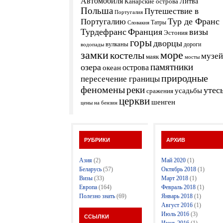
Автомобиля
Канарские острова
Литва
Польша
Путешествие в
Португалия
Тур де Франс
Португалию
Татры
Словакия
Турдефранс
Франция
визы
Эстония
горы
дворцы
вулканы
дороги
водопады
замки
море
костелы
музей
маяк
мосты
памятники
озера
острова
океан
природные
пересечение границы
феномены
реки
утес
усадьбы
сражения
церкви
шенген
цены на бензин
РУБРИКИ
АРХИВ
Азия
(2)
Май 2020
(1)
Беларусь
(57)
Октябрь 2018
(1)
Визы
(33)
Март 2018
(1)
Европа
(164)
Февраль 2018
(1)
Полезно знать
(69)
Январь 2018
(1)
Август 2016
(1)
Июль 2016
(3)
ССЫЛКИ