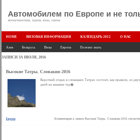
Автомобилем по Европе и не тол
автопутешествия, туризм, визы, советы
HOME
ВИЗОВАЯ ИНФОРМАЦИЯ
КАЛЕНДАРЬ 2012
О НАС
Азия
Беларусь
Визы
Европа
Полезно знать
ЗАПИСИ ЗА ИЮЛЯ, 2016
Высокие Татры. Словакия-2016
Короткий отдых в словацких Татрах состоит, как правило, из дву
дней на машине туд�
Европа
Комментарии
к записи Высокие Татры. Словакия-2016
отключе