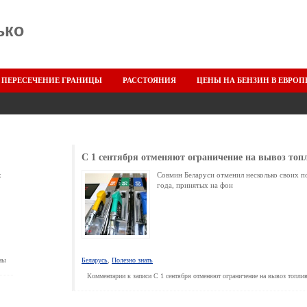
ько
ПЕРЕСЕЧЕНИЕ ГРАНИЦЫ
РАССТОЯНИЯ
ЦЕНЫ НА БЕНЗИН В ЕВРОП
C 1 сентября отменяют ограничение на вывоз топл
х
Совмин Беларуси отменил несколько своих п
года, принятых на фон
ны
Беларусь
,
Полезно знать
Комментарии
к записи C 1 сентября отменяют ограничение на вывоз топлив