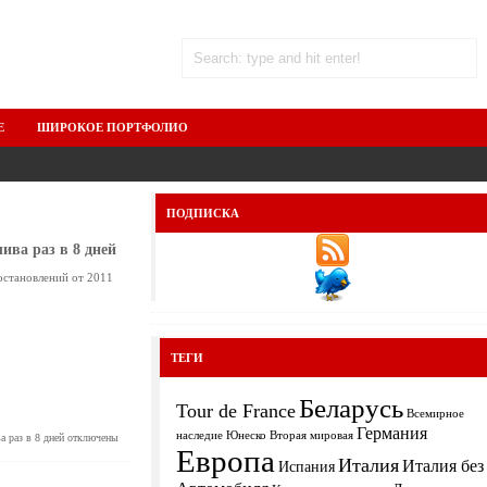
Е
ШИРОКОЕ ПОРТФОЛИО
ПОДПИСКА
ива раз в 8 дней
остановлений от 2011
ТЕГИ
Беларусь
Tour de France
Всемирное
Германия
Вторая мировая
наследие Юнеско
а раз в 8 дней
отключены
Европа
Италия
Италия без
Испания