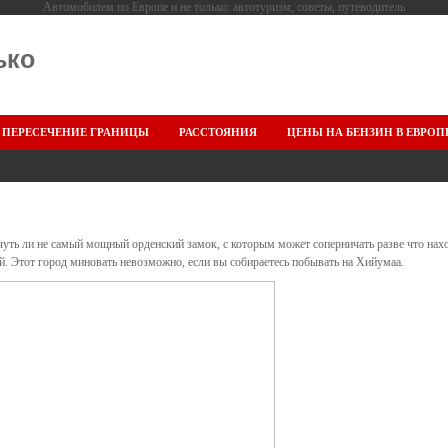
Автомобилем по Европе и не только: автотуризм, советы, путеводитель
ько
ПЕРЕСЕЧЕНИЕ ГРАНИЦЫ
РАССТОЯНИЯ
ЦЕНЫ НА БЕНЗИН В ЕВРОП
уть ли не самый мощный орденский замок, с которым может соперничать разве что нах
. Этот город миновать невозможно, если вы собираетесь побывать на Хийумаа.