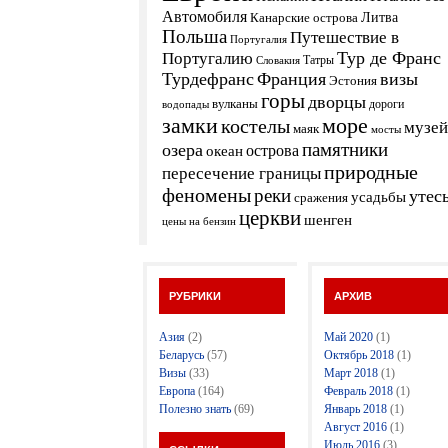
Автомобиля
Канарские острова
Литва
Польша
Путешествие в
Португалия
Тур де Франс
Португалию
Татры
Словакия
Турдефранс
Франция
визы
Эстония
горы
дворцы
вулканы
дороги
водопады
замки
море
костелы
музей
маяк
мосты
памятники
озера
острова
океан
природные
пересечение границы
феномены
реки
утес
усадьбы
сражения
церкви
шенген
цены на бензин
РУБРИКИ
АРХИВ
Азия
(2)
Май 2020
(1)
Беларусь
(57)
Октябрь 2018
(1)
Визы
(33)
Март 2018
(1)
Европа
(164)
Февраль 2018
(1)
Полезно знать
(69)
Январь 2018
(1)
Август 2016
(1)
Июль 2016
(3)