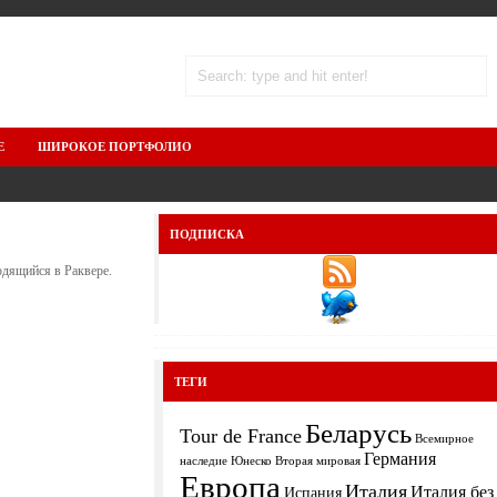
Е
ШИРОКОЕ ПОРТФОЛИО
ПОДПИСКА
одящийся в Раквере.
ТЕГИ
Беларусь
Tour de France
Всемирное
Германия
Вторая мировая
наследие Юнеско
Европа
Италия
Италия без
Испания