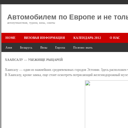
Автомобилем по Европе и не тол
автопутешествия, туризм, визы, советы
HOME
ВИЗОВАЯ ИНФОРМАЦИЯ
КАЛЕНДАРЬ 2012
О НАС
Азия
Беларусь
Визы
Европа
Полезно знать
ХААПСАЛУ — УБЕЖИЩЕ РЫЦАРЕЙ
Хаапсалу — один из важнейших средневековых городов Эстонии. Здесь расположен ч
В Хаапсалу, кроме замка, еще стоит осмотреть потрясающий железнодорожный музей