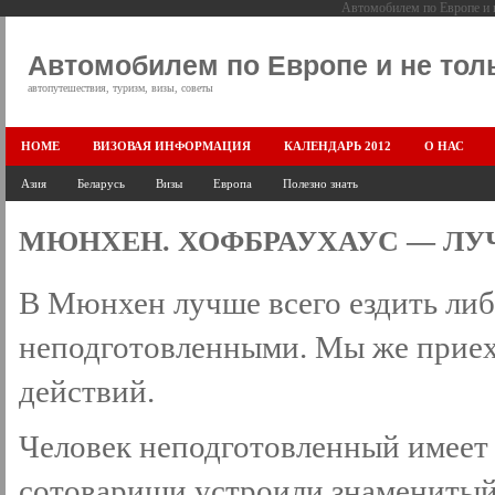
Автомобилем по Европе и н
Автомобилем по Европе и не тол
автопутешествия, туризм, визы, советы
HOME
ВИЗОВАЯ ИНФОРМАЦИЯ
КАЛЕНДАРЬ 2012
О НАС
Азия
Беларусь
Визы
Европа
Полезно знать
МЮНХЕН. ХОФБРАУХАУС — ЛУ
В Мюнхен лучше всего ездить либ
неподготовленными. Мы же приех
действий.
Человек неподготовленный имеет 
сотоварищи устроили знаменитый 