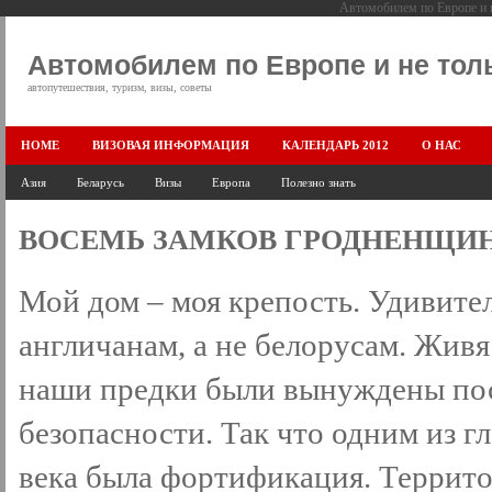
Автомобилем по Европе и н
Автомобилем по Европе и не тол
автопутешествия, туризм, визы, советы
HOME
ВИЗОВАЯ ИНФОРМАЦИЯ
КАЛЕНДАРЬ 2012
О НАС
Азия
Беларусь
Визы
Европа
Полезно знать
ВОСЕМЬ ЗАМКОВ ГРОДНЕНЩИ
Мой дом – моя крепость. Удивите
англичанам, а не белорусам. Жив
наши предки были вынуждены пос
безопасности. Так что одним из г
века была фортификация. Террит