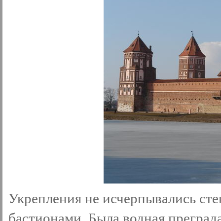
Укрепления не исчерпывались сте
бастионами. Была водная преград