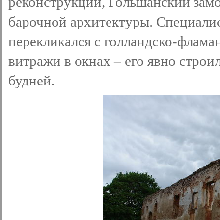
реконструкции, Гольшанский замо
барочной архитектуры. Специалис
перекликался с голландско-флам
витражи в окнах – его явно строи
будней.