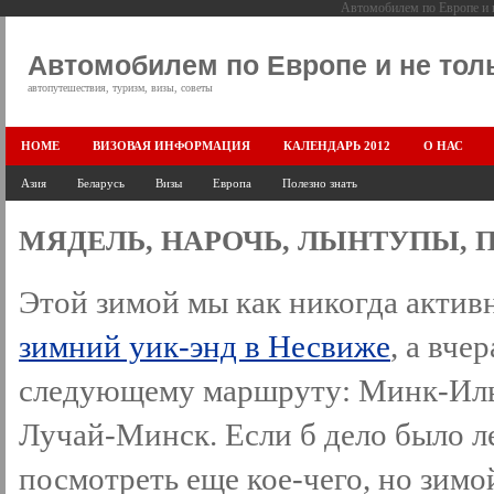
Автомобилем по Европе и н
Автомобилем по Европе и не тол
автопутешествия, туризм, визы, советы
HOME
ВИЗОВАЯ ИНФОРМАЦИЯ
КАЛЕНДАРЬ 2012
О НАС
Азия
Беларусь
Визы
Европа
Полезно знать
МЯДЕЛЬ, НАРОЧЬ, ЛЫНТУПЫ, 
Этой зимой мы как никогда активн
зимний уик-энд в Несвиже
, а вче
следующему маршруту: Минк-Ил
Лучай-Минск. Если б дело было ле
посмотреть еще кое-чего, но зимо