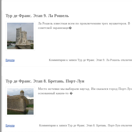
Тур де Франс. Этап 9. Ла Рошель
Ла Рошель известная всем по приключениям трех мушкетеров. В
советской экранизаци�
Европа
Комментарии
к записи Тур де Франс. Этап 9. Ла Рошель
отключе
Тур де Франс. Этап 8. Бретань. Порт-Луи
Место ночевки мы выбирали наугад. Им оказался город Порт-Луи
основанный каким-то �
Европа
Комментарии
к записи Тур де Франс. Этап 8. Бретань. Порт-Луи
отключе