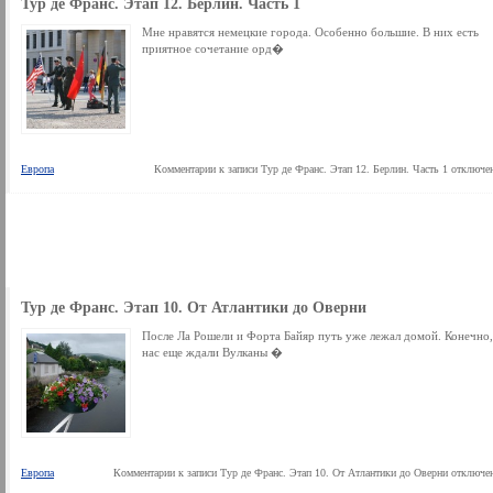
Тур де Франс. Этап 12. Берлин. Часть 1
Мне нравятся немецкие города. Особенно большие. В них есть
приятное сочетание орд�
Европа
Комментарии
к записи Тур де Франс. Этап 12. Берлин. Часть 1
отключе
Тур де Франс. Этап 10. От Атлантики до Оверни
После Ла Рошели и Форта Байяр путь уже лежал домой. Конечно,
нас еще ждали Вулканы �
Европа
Комментарии
к записи Тур де Франс. Этап 10. От Атлантики до Оверни
отключе