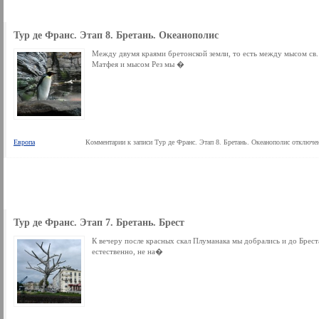
Тур де Франс. Этап 8. Бретань. Океанополис
Между двумя краями бретонской земли, то есть между мысом св.
Матфея и мысом Рез мы �
Европа
Комментарии
к записи Тур де Франс. Этап 8. Бретань. Океанополис
отключе
Тур де Франс. Этап 7. Бретань. Брест
К вечеру после красных скал Плуманака мы добрались и до Брест
естественно, не на�