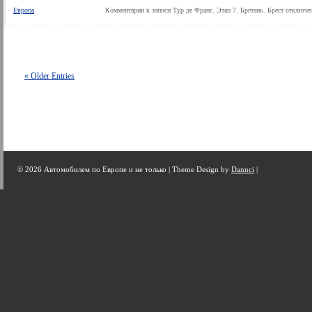
Европа
Комментарии
к записи Тур де Франс. Этап 7. Бретань. Брест
отключе
« Older Entries
© 2026 Автомобилем по Европе и не только |
Theme Design by
Dannci
|