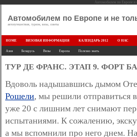
Автомобилем по Европе и н
Автомобилем по Европе и не тол
автопутешествия, туризм, визы, советы
HOME
ВИЗОВАЯ ИНФОРМАЦИЯ
КАЛЕНДАРЬ 2012
О НАС
Азия
Беларусь
Визы
Европа
Полезно знать
ТУР ДЕ ФРАНС. ЭТАП 9. ФОРТ Б
Вдоволь надышавшись дымом Отель
Рошели
, мы решили отправиться в
уже 20 с лишним лет снимают пер
испытаниями. К сожалению, экску
а мы вспомнили про него днем. На