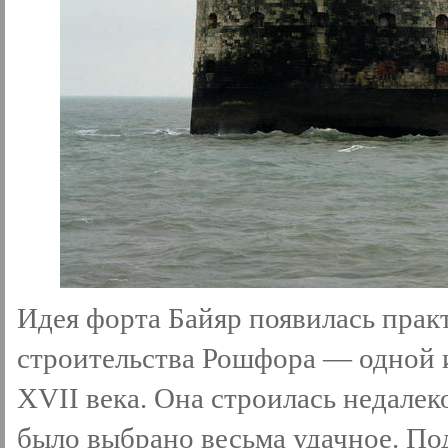
Идея форта Байяр появилась прак
строительства Рошфора — одной 
XVII века. Она строилась недалеко
было выбрано весьма удачное. П