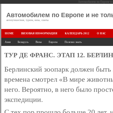
Автомобилем по Европе и н
Автомобилем по Европе и не тол
автопутешествия, туризм, визы, советы
HOME
ВИЗОВАЯ ИНФОРМАЦИЯ
КАЛЕНДАРЬ 2012
О НАС
Азия
Беларусь
Визы
Европа
Полезно знать
ТУР ДЕ ФРАНС. ЭТАП 12. БЕРЛ
Берлинский зоопарк должен быть 
времена смотрел «В мире животн
него. Вероятно, в него было прос
экспедиции.
С тех пор прошло больше 20 лет, 