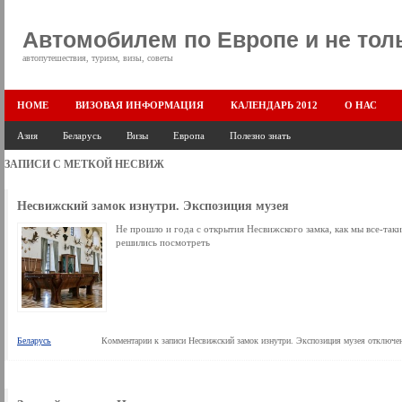
Автомобилем по Европе и не тол
автопутешествия, туризм, визы, советы
HOME
ВИЗОВАЯ ИНФОРМАЦИЯ
КАЛЕНДАРЬ 2012
О НАС
Азия
Беларусь
Визы
Европа
Полезно знать
ЗАПИСИ С МЕТКОЙ
НЕСВИЖ
Несвижский замок изнутри. Экспозиция музея
Не прошло и года с открытия Несвижского замка, как мы все-таки
решились посмотреть
Беларусь
Комментарии
к записи Несвижский замок изнутри. Экспозиция музея
отключе