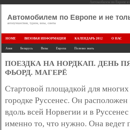
Автомобилем по Европе и н
Автомобилем по Европе и не тол
автопутешествия, туризм, визы, советы
HOME
ВИЗОВАЯ ИНФОРМАЦИЯ
КАЛЕНДАРЬ 2012
О НАС
Азия
Беларусь
Визы
Европа
Полезно знать
ПОЕЗДКА НА НОРДКАП. ДЕНЬ П
ФЬОРД. МАГЕРЁ
Стартовой площадкой для многих 
городке Руссенес. Он расположен 
вдоль всей Норвегии и в Руссенес
именно то, что нужно. Она ведет