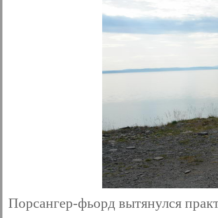
Порсангер-фьорд вытянулся практи