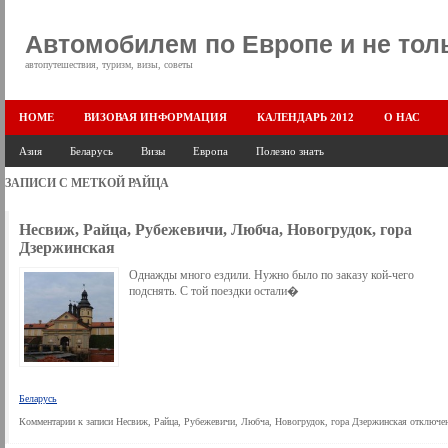
Автомобилем по Европе и не тол
автопутешествия, туризм, визы, советы
HOME
ВИЗОВАЯ ИНФОРМАЦИЯ
КАЛЕНДАРЬ 2012
О НАС
Азия
Беларусь
Визы
Европа
Полезно знать
ЗАПИСИ С МЕТКОЙ
РАЙЦА
Несвиж, Райца, Рубежевичи, Любча, Новогрудок, гора
Дзержинская
Однажды много ездили. Нужно было по заказу кой-чего
подснять. С той поездки остали�
Беларусь
Комментарии
к записи Несвиж, Райца, Рубежевичи, Любча, Новогрудок, гора Дзержинская
отключе