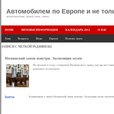
Автомобилем по Европе и не тол
автопутешествия, туризм, визы, советы
HOME
ВИЗОВАЯ ИНФОРМАЦИЯ
КАЛЕНДАРЬ 2012
О НАС
Азия
Беларусь
Визы
Европа
Полезно знать
ЗАПИСИ С МЕТКОЙ
РАДЗИВИЛЫ
Несвижский замок изнутри. Экспозиция музея
Не прошло и года с открытия Несвижского замка, как мы все-таки
решились посмотреть
Беларусь
Комментарии
к записи Несвижский замок изнутри. Экспозиция музея
отключе