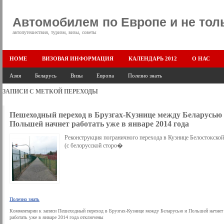
Автомобилем по Европе и не тол
автопутешествия, туризм, визы, советы
HOME
ВИЗОВАЯ ИНФОРМАЦИЯ
КАЛЕНДАРЬ 2012
О НАС
Азия
Беларусь
Визы
Европа
Полезно знать
ЗАПИСИ С МЕТКОЙ
ПЕРЕХОДЫ
Пешеходный переход в Брузгах-Кузнице между Беларусью
Польшей начнет работать уже в январе 2014 года
Реконструкция пограничного перехода в Кузнице Белостокской
(с белорусской сторо�
Полезно знать
Комментарии
к записи Пешеходный переход в Брузгах-Кузнице между Беларусью и Польшей начнет
работать уже в январе 2014 года
отключены