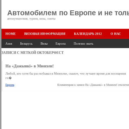
Автомобилем по Европе и не тол
автопутешествия, туризм, визы, советы
HOME
ВИЗОВАЯ ИНФОРМАЦИЯ
КАЛЕНДАРЬ 2012
О НАС
Азия
Беларусь
Визы
Европа
Полезно знать
ЗАПИСИ С МЕТКОЙ
ОКТОБЕРФЕСТ
На «Дажынкi» в Мюнхен!
Любой, кто хотя бы раз побывал в Мюнхене, скажет, что лучшее время для посещения
го�
Европа
Комментарии
к записи На «Дажынкi» в Мюнхен!
отключе