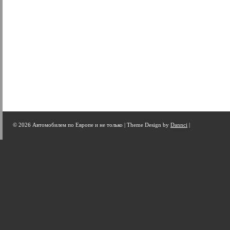
© 2026 Автомобилем по Европе и не только |
Theme Design by
Dannci
|