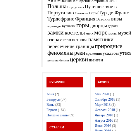
Автомобиля
Канарские острова
Литва
Польша
Путешествие в
Португалия
Тур де Франс
Португалию
Татры
Словакия
Турдефранс
Франция
визы
Эстония
горы
дворцы
вулканы
дороги
водопады
замки
море
костелы
музей
маяк
мосты
памятники
озера
острова
океан
природные
пересечение границы
феномены
реки
утес
усадьбы
сражения
церкви
шенген
цены на бензин
РУБРИКИ
АРХИВ
Азия
(2)
Май 2020
(1)
Беларусь
(57)
Октябрь 2018
(1)
Визы
(33)
Март 2018
(1)
Европа
(164)
Февраль 2018
(1)
Полезно знать
(69)
Январь 2018
(1)
Август 2016
(1)
Июль 2016
(3)
ССЫЛКИ