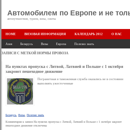
Автомобилем по Европе и не тол
автопутешествия, туризм, визы, советы
HOME
ВИЗОВАЯ ИНФОРМАЦИЯ
КАЛЕНДАРЬ 2012
О НАС
Азия
Беларусь
Визы
Европа
Полезно знать
ЗАПИСИ С МЕТКОЙ
НОРМЫ ПРОВОЗА
На пунктах пропуска с Литвой, Латвией и Польше с 1 октября
закроют пешеходное движение
Пограничная и таможенная служба оказались не в состоянии
выполнять ужесточенные
Беларусь
,
Визы
,
Полезно знать
Комментарии
к записи На пунктах пропуска с Литвой, Латвией и Польше с 1 октября закроют
пешеходное движение
отключены