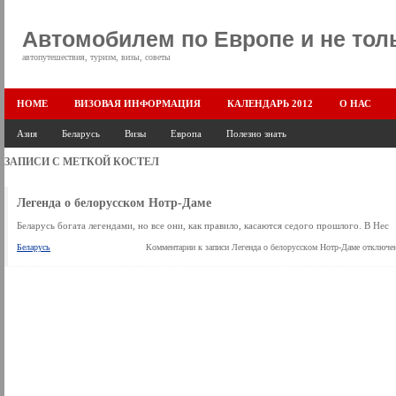
Автомобилем по Европе и не тол
автопутешествия, туризм, визы, советы
HOME
ВИЗОВАЯ ИНФОРМАЦИЯ
КАЛЕНДАРЬ 2012
О НАС
Азия
Беларусь
Визы
Европа
Полезно знать
ЗАПИСИ С МЕТКОЙ
КОСТЕЛ
Легенда о белорусском Нотр-Даме
Беларусь богата легендами, но все они, как правило, касаются седого прошлого. В Нес
Беларусь
Комментарии
к записи Легенда о белорусском Нотр-Даме
отключе