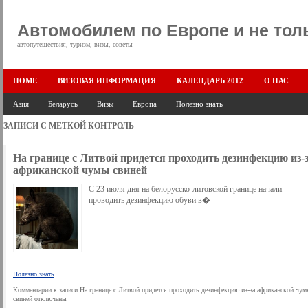
Автомобилем по Европе и не тол
автопутешествия, туризм, визы, советы
HOME
ВИЗОВАЯ ИНФОРМАЦИЯ
КАЛЕНДАРЬ 2012
О НАС
Азия
Беларусь
Визы
Европа
Полезно знать
ЗАПИСИ С МЕТКОЙ
КОНТРОЛЬ
На границе с Литвой придется проходить дезинфекцию из-
африканской чумы свиней
C 23 июля дня на белорусско-литовской границе начали
проводить дезинфекцию обуви в�
Полезно знать
Комментарии
к записи На границе с Литвой придется проходить дезинфекцию из-за африканской чу
свиней
отключены