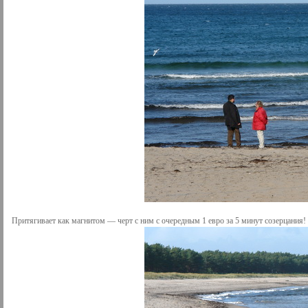
Притягивает как магнитом — черт с ним с очередным 1 евро за 5 минут созерцания