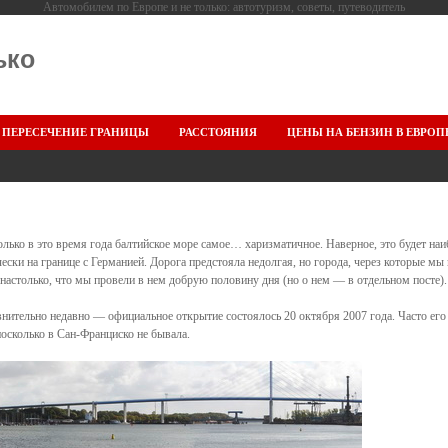
Автомобилем по Европе и не только: автотуризм, советы, путеводитель
ько
ПЕРЕСЕЧЕНИЕ ГРАНИЦЫ
РАССТОЯНИЯ
ЦЕНЫ НА БЕНЗИН В ЕВРОП
лько в это время года балтийское море самое… харизматичное. Наверное, это будет наи
ски на границе с Германией. Дорога предстояла недолгая, но города, через которые мы
астолько, что мы провели в нем добрую половину дня (но о нем — в отдельном посте). 
нительно недавно — официальное открытие состоялось 20 октября 2007 года. Часто его
посколько в Сан-Франциско не бывала.