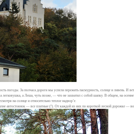
сть погоды. За полчаса дороги мы успели пережить пасмурность, солнце и ливень. И вет
, а легковушка, а Леша, чуть позже, — что не захватил с собой шапку. В общем, на осенн
мотря на солнце и относительно теплое надвор’е.
лие автостоянок — все платные (!). От каждой из них по короткой лесной дорожке — во