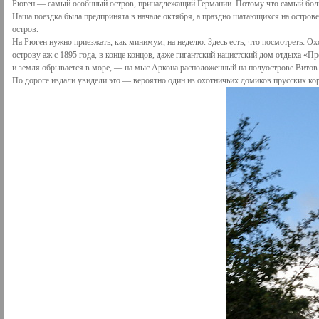
Рюген — самый особнный остров, принадлежащий Германии. Потому что самый боль
Наша поездка была предпринята в начале октября, а праздно шатающихся на острове 
остров.
На Рюген нужно приезжать, как минимум, на неделю. Здесь есть, что посмотреть: О
острову аж с 1895 года, в конце концов, даже гигантский нацистский дом отдыха «Про
и земля обрывается в море, — на мыс Аркона расположенный на полуострове Витов
По дороге издали увидели это — вероятно один из охотничьих домиков прусских ко