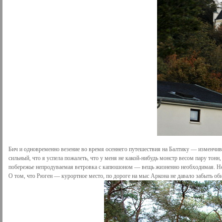
Бич и одновременно везение во время осеннего путешествия на Балтику — изменчиво
сильный, что я успела пожалеть, что у меня не какой-нибудь монстр весом пару тонн
побережье непродуваемая ветровка с капюшоном — вещь жизненно необходимая. Нес
О том, что Рюген — курортное место, по дороге на мыс Аркона не давало забыть оби