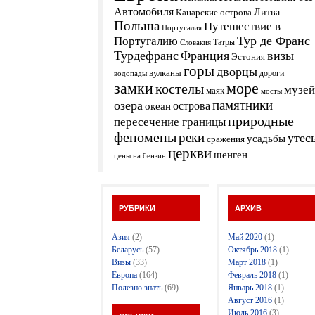
Автомобиля
Канарские острова
Литва
Польша
Путешествие в
Португалия
Тур де Франс
Португалию
Татры
Словакия
Турдефранс
Франция
визы
Эстония
горы
дворцы
вулканы
дороги
водопады
замки
море
костелы
музей
маяк
мосты
памятники
озера
острова
океан
природные
пересечение границы
феномены
реки
утес
усадьбы
сражения
церкви
шенген
цены на бензин
РУБРИКИ
АРХИВ
Азия
(2)
Май 2020
(1)
Беларусь
(57)
Октябрь 2018
(1)
Визы
(33)
Март 2018
(1)
Европа
(164)
Февраль 2018
(1)
Полезно знать
(69)
Январь 2018
(1)
Август 2016
(1)
Июль 2016
(3)