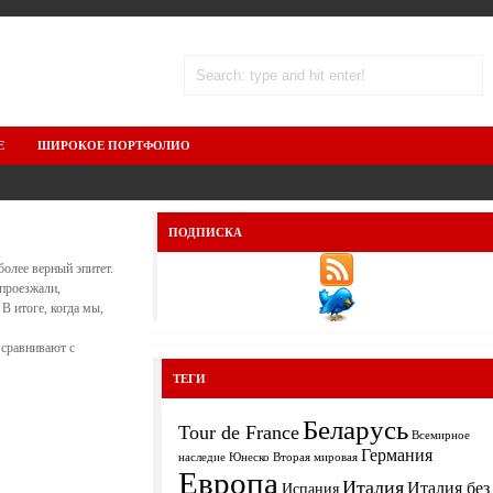
Е
ШИРОКОЕ ПОРТФОЛИО
ПОДПИСКА
более верный эпитет.
 проезжали,
В итоге, когда мы,
 сравнивают с
ТЕГИ
Беларусь
Tour de France
Всемирное
Германия
Вторая мировая
наследие Юнеско
Европа
Италия
Италия без
Испания