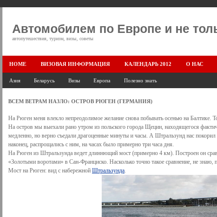
Автомобилем по Европе и не тол
автопутешествия, туризм, визы, советы
HOME
ВИЗОВАЯ ИНФОРМАЦИЯ
КАЛЕНДАРЬ 2012
О НАС
Азия
Беларусь
Визы
Европа
Полезно знать
ВСЕМ ВЕТРАМ НАЗЛО: ОСТРОВ РЮГЕН (ГЕРМАНИЯ)
На Рюген меня влекло непреодолимое желание снова побывать осенью на Балтике. То
На остров мы выехали рано утром из польского города Щецин, находящегося фактиче
медленно, но верно съедали драгоценные минуты и часы. А Штральзунд нас покорил н
наконец, распрощались с ним, на часах было примерно три часа дня.
На Рюген из Штральзунда ведет длиннющий мост (примерно 4 км). Построен он срав
«Золотыми воротами» в Сан-Франциско. Насколько точно такое сравнение, не знаю, 
Мост на Рюген: вид с набережной
Штральзунда
.