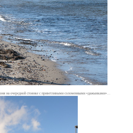
о коня на очередной стоянке с приветливыми соломенными «дажынками»…