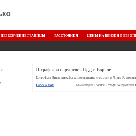
ько
ПЕРЕСЕЧЕНИЕ ГРАНИЦЫ
РАССТОЯНИЯ
ЦЕНЫ НА БЕНЗИН В ЕВРОП
ие
Штрафы за нарушение ПДД в Европе
Штрафы в Литве штрафы за превышение скорости в Литве За превы
е
Полезно знать
Комментарии
к записи Штрафы за нарушение