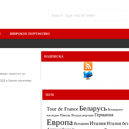
Е
ШИРОКОЕ ПОРТФОЛИО
ПОДПИСКА
шение скорости до
 ПДД в Европе
отключены
ТЕГИ
Беларусь
Tour de France
Всемирное
Германия
Вторая мировая
наследие Юнеско
Европа
Италия
Италия без
Испания