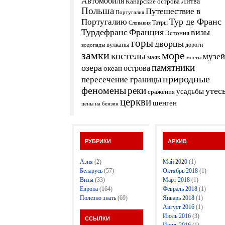
Автомобиля
Канарские острова
Литва
Польша
Путешествие в
Португалия
Тур де Франс
Португалию
Татры
Словакия
Турдефранс
Франция
визы
Эстония
горы
дворцы
вулканы
дороги
водопады
замки
море
костелы
музей
маяк
мосты
памятники
озера
острова
океан
природные
пересечение границы
феномены
реки
утес
усадьбы
сражения
церкви
шенген
цены на бензин
РУБРИКИ
АРХИВ
Азия
(2)
Май 2020
(1)
Беларусь
(57)
Октябрь 2018
(1)
Визы
(33)
Март 2018
(1)
Европа
(164)
Февраль 2018
(1)
Полезно знать
(69)
Январь 2018
(1)
Август 2016
(1)
Июль 2016
(3)
ССЫЛКИ