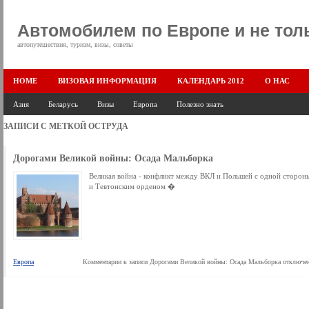
Автомобилем по Европе и не тол
автопутешествия, туризм, визы, советы
HOME
ВИЗОВАЯ ИНФОРМАЦИЯ
КАЛЕНДАРЬ 2012
О НАС
Азия
Беларусь
Визы
Европа
Полезно знать
ЗАПИСИ С МЕТКОЙ
ОСТРУДА
Дорогами Великой войны: Осада Мальборка
Великая война - конфликт между ВКЛ и Польшей с одной сторон
и Тевтонским орденом �
Европа
Комментарии
к записи Дорогами Великой войны: Осада Мальборка
отключе