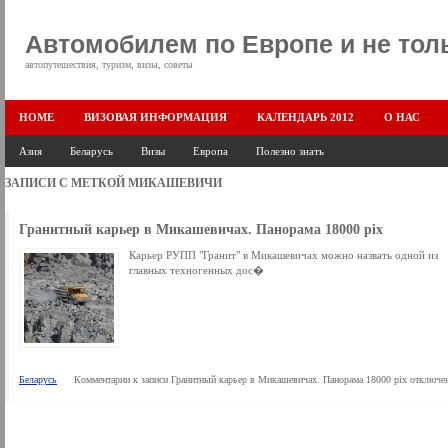
Автомобилем по Европе и не тол
автопутешествия, туризм, визы, советы
HOME
ВИЗОВАЯ ИНФОРМАЦИЯ
КАЛЕНДАРЬ 2012
О НАС
Азия
Беларусь
Визы
Европа
Полезно знать
ЗАПИСИ С МЕТКОЙ
МИКАШЕВИЧИ
Гранитный карьер в Микашевичах. Панорама 18000 pix
Карьер РУПП "Гранит" в Микашевичах можно назвать одной из
главных техногенных дос�
Беларусь
Комментарии
к записи Гранитный карьер в Микашевичах. Панорама 18000 pix
отключе