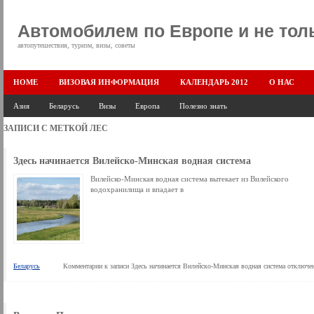
Автомобилем по Европе и не тол
автопутешествия, туризм, визы, советы
HOME
ВИЗОВАЯ ИНФОРМАЦИЯ
КАЛЕНДАРЬ 2012
О НАС
Азия
Беларусь
Визы
Европа
Полезно знать
ЗАПИСИ С МЕТКОЙ
ЛЕС
Здесь начинается Вилейско-Минская водная система
Вилейско-Минская водная система вытекает из Вилейского
водохранилища и впадает в
Беларусь
Комментарии
к записи Здесь начинается Вилейско-Минская водная система
отключе