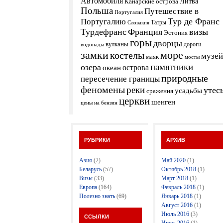
Автомобиля
Канарские острова
Литва
Польша
Путешествие в
Португалия
Тур де Франс
Португалию
Татры
Словакия
Турдефранс
Франция
визы
Эстония
горы
дворцы
вулканы
дороги
водопады
замки
море
костелы
музей
маяк
мосты
памятники
озера
острова
океан
природные
пересечение границы
феномены
реки
утес
усадьбы
сражения
церкви
шенген
цены на бензин
РУБРИКИ
АРХИВ
Азия
(2)
Май 2020
(1)
Беларусь
(57)
Октябрь 2018
(1)
Визы
(33)
Март 2018
(1)
Европа
(164)
Февраль 2018
(1)
Полезно знать
(69)
Январь 2018
(1)
Август 2016
(1)
Июль 2016
(3)
ССЫЛКИ