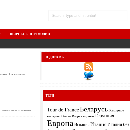
Е
ШИРОКОЕ ПОРТФОЛИО
ПОДПИСКА
азник. Он включает
ТЕГИ
Беларусь
Tour de France
: зима и весна
отключены
Всемирное
Германия
Вторая мировая
наследие Юнеско
Европа
Италия
Италия без
Испания