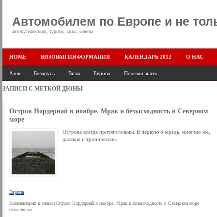
Автомобилем по Европе и не тол
автопутешествия, туризм, визы, советы
HOME
ВИЗОВАЯ ИНФОРМАЦИЯ
КАЛЕНДАРЬ 2012
О НАС
Азия
Беларусь
Визы
Европа
Полезно знать
ЗАПИСИ С МЕТКОЙ
ДЮНЫ
Остров Нордернай в ноябре. Мрак и безысходность в Северном
море
Острова всегда притягательны. В первую очередь, конечно же,
далекие и тропические.
Европа
Комментарии
к записи Остров Нордернай в ноябре. Мрак и безысходность в Северном море
отключены