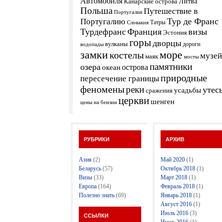
Автомобиля
Канарские острова
Литва
Польша
Путешествие в
Португалия
Тур де Франс
Португалию
Татры
Словакия
Турдефранс
Франция
визы
Эстония
горы
дворцы
вулканы
дороги
водопады
замки
море
костелы
музей
маяк
мосты
памятники
озера
острова
океан
природные
пересечение границы
феномены
реки
утес
усадьбы
сражения
церкви
шенген
цены на бензин
РУБРИКИ
АРХИВ
Азия
(2)
Май 2020
(1)
Беларусь
(57)
Октябрь 2018
(1)
Визы
(33)
Март 2018
(1)
Европа
(164)
Февраль 2018
(1)
Полезно знать
(69)
Январь 2018
(1)
Август 2016
(1)
Июль 2016
(3)
ССЫЛКИ