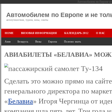
Автомобилем по Европе и н
Автомобилем по Европе и не тол
автопутешествия, туризм, визы, советы
HOME
ВИЗОВАЯ ИНФОРМАЦИЯ
КАЛЕНДАРЬ 2012
О НАС
Азия
Беларусь
Визы
Европа
Полезно знать
АВИАБИЛЕТЫ «БЕЛАВИА» МОЖ
Сделать это можно прямо на сайт
генерального директора по марке
«
Белавиа
» Игоря Чергинца от иде
компания шла пять лет. Три года 