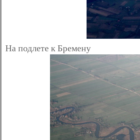
На подлете к Бремену