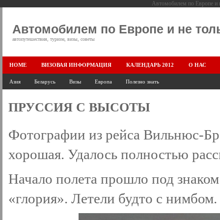
Автомобилем по Европе и н
Автомобилем по Европе и не тол
автопутешествия, туризм, визы, советы
HOME
ВИЗОВАЯ ИНФОРМАЦИЯ
КАЛЕНДАРЬ 2012
О НАС
Азия
Беларусь
Визы
Европа
Полезно знать
ПРУССИЯ С ВЫСОТЫ
Фотографии из рейса Вильнюс-Бр
хорошая. Удалось полностью рас
Начало полета прошло под знаком
«глория». Летели будто с нимбом.